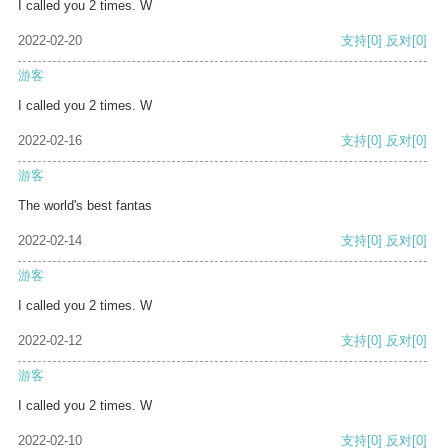
I called you 2 times. W
2022-02-20
支持
[0]
反对
[0]
游客
I called you 2 times. W
2022-02-16
支持
[0]
反对
[0]
游客
The world's best fantas
2022-02-14
支持
[0]
反对
[0]
游客
I called you 2 times. W
2022-02-12
支持
[0]
反对
[0]
游客
I called you 2 times. W
2022-02-10
支持
[0]
反对
[0]