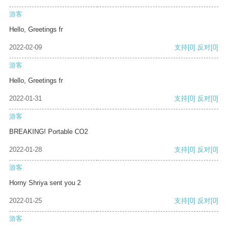
游客
Hello, Greetings fr
2022-02-09
支持
[0]
反对
[0]
游客
Hello, Greetings fr
2022-01-31
支持
[0]
反对
[0]
游客
BREAKING! Portable CO2
2022-01-28
支持
[0]
反对
[0]
游客
Horny Shriya sent you 2
2022-01-25
支持
[0]
反对
[0]
游客