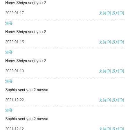
Horny Shriya sent you 2
2022-01-17
支持
[0]
反对
[0]
游客
Horny Shriya sent you 2
2022-01-15
支持
[0]
反对
[0]
游客
Horny Shriya sent you 2
2022-01-10
支持
[0]
反对
[0]
游客
Sophia sent you 2 messa
2021-12-22
支持
[0]
反对
[0]
游客
Sophia sent you 2 messa
2021-12-12
支持
[0]
反对
[0]