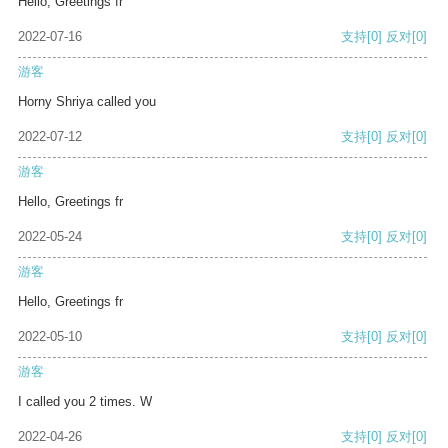
Hello, Greetings fr
2022-07-16
支持
[0]
反对
[0]
游客
Horny Shriya called you
2022-07-12
支持
[0]
反对
[0]
游客
Hello, Greetings fr
2022-05-24
支持
[0]
反对
[0]
游客
Hello, Greetings fr
2022-05-10
支持
[0]
反对
[0]
游客
I called you 2 times. W
2022-04-26
支持
[0]
反对
[0]