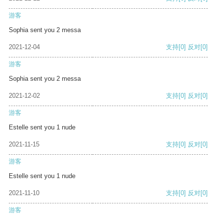
游客
Sophia sent you 2 messa
2021-12-04
支持
[0]
反对
[0]
游客
Sophia sent you 2 messa
2021-12-02
支持
[0]
反对
[0]
游客
Estelle sent you 1 nude
2021-11-15
支持
[0]
反对
[0]
游客
Estelle sent you 1 nude
2021-11-10
支持
[0]
反对
[0]
游客