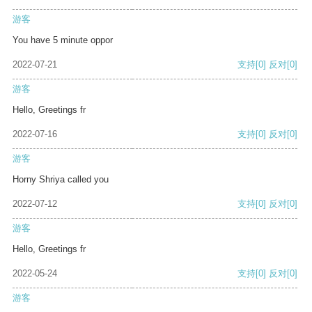
游客
You have 5 minute oppor
2022-07-21
支持
[0]
反对
[0]
游客
Hello, Greetings fr
2022-07-16
支持
[0]
反对
[0]
游客
Horny Shriya called you
2022-07-12
支持
[0]
反对
[0]
游客
Hello, Greetings fr
2022-05-24
支持
[0]
反对
[0]
游客