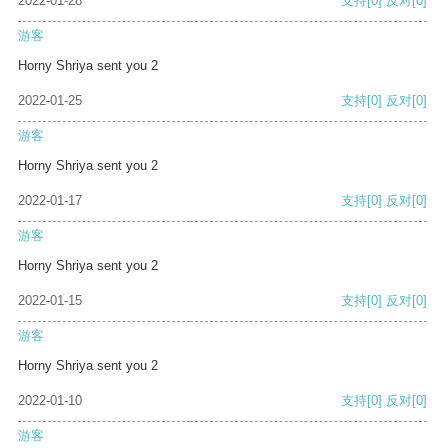
2022-01-28
支持
[0]
反对
[0]
游客
Horny Shriya sent you 2
2022-01-25
支持
[0]
反对
[0]
游客
Horny Shriya sent you 2
2022-01-17
支持
[0]
反对
[0]
游客
Horny Shriya sent you 2
2022-01-15
支持
[0]
反对
[0]
游客
Horny Shriya sent you 2
2022-01-10
支持
[0]
反对
[0]
游客