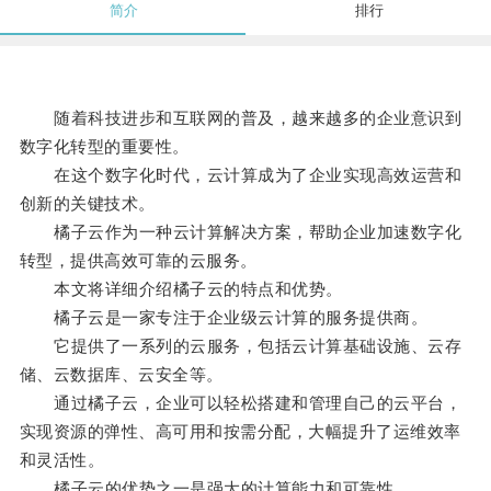
简介
排行
随着科技进步和互联网的普及，越来越多的企业意识到
数字化转型的重要性。
在这个数字化时代，云计算成为了企业实现高效运营和
创新的关键技术。
橘子云作为一种云计算解决方案，帮助企业加速数字化
转型，提供高效可靠的云服务。
本文将详细介绍橘子云的特点和优势。
橘子云是一家专注于企业级云计算的服务提供商。
它提供了一系列的云服务，包括云计算基础设施、云存
储、云数据库、云安全等。
通过橘子云，企业可以轻松搭建和管理自己的云平台，
实现资源的弹性、高可用和按需分配，大幅提升了运维效率
和灵活性。
橘子云的优势之一是强大的计算能力和可靠性。